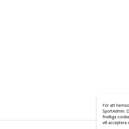
För att hemsi
SportAdmin. D
frivilliga cook
vill acceptera