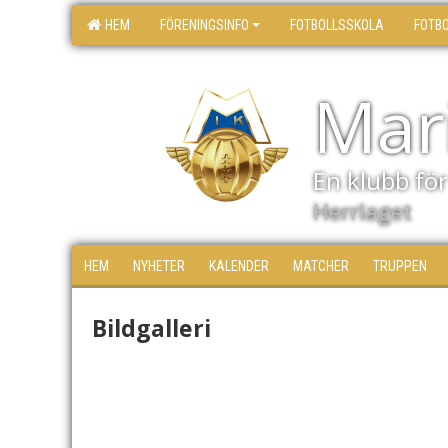
HEM
FÖRENINGSINFO
FOTBOLLSSKOLA
FOTB
Mari
En klubb för 
Herrlaget
HEM
NYHETER
KALENDER
MATCHER
TRUPPEN
Bildgalleri