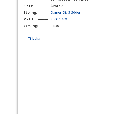
Plats:
Åvalla A
Tävling:
Damer, Div 5 Söder
Matchnummer:
200073109
Samling:
11:30
<< Tillbaka