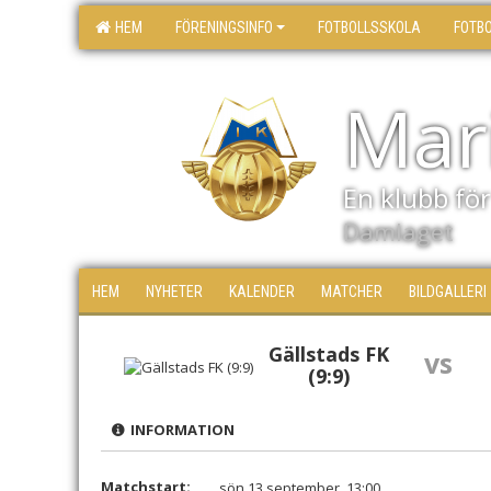
HEM
FÖRENINGSINFO
FOTBOLLSSKOLA
FOTB
Mari
En klubb för 
Damlaget
HEM
NYHETER
KALENDER
MATCHER
BILDGALLERI
Gällstads FK
vs
(9:9)
INFORMATION
Matchstart:
sön 13 september, 13:00