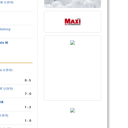
IK U (9:9)
rketorp
ls IK
U (9:9) -
0 - 5
F U (9:9)
7 - 0
IK
1 - 3
 (9:9)
1 - 0