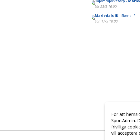
Hajom/Björketorp -
Maried
Lör 23/5 16:00
Mariedals IK
- Skene IF
Sön 17/5 18:00
För att hemsi
SportAdmin. D
frivilliga cook
vill acceptera