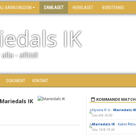
OLL BARN/UNGDOM
DAMLAGET
HERRLAGET
BORDTENNIS
edals IK
alla - alltid!
DOKUMENT
KONTAKT
KOMMANDE MATCH
Mariedals IK
Hyssna IF U -
Mariedals IK
Sön 9/8 16:00
Mariedals IK
- Kabel Åtti
Ons 19/8 19:30