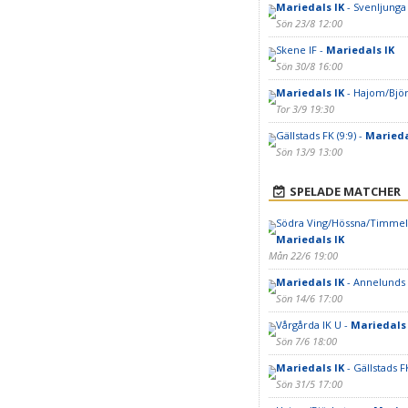
Mariedals IK
- Svenljunga 
Sön 23/8 12:00
Skene IF -
Mariedals IK
Sön 30/8 16:00
Mariedals IK
- Hajom/Bjö
Tor 3/9 19:30
Gällstads FK (9:9) -
Marieda
Sön 13/9 13:00
SPELADE MATCHER
Södra Ving/Hössna/Timmele 
Mariedals IK
Mån 22/6 19:00
Mariedals IK
- Annelunds I
Sön 14/6 17:00
Vårgårda IK U -
Mariedals 
Sön 7/6 18:00
Mariedals IK
- Gällstads FK
Sön 31/5 17:00