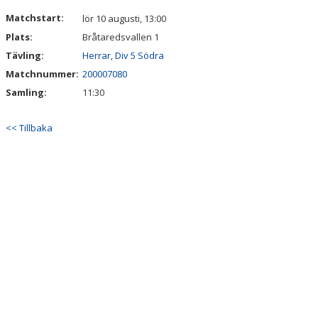
DOKUMENT
Matchstart:
lör 10 augusti, 13:00
Plats:
Bråtaredsvallen 1
KONTAKT
Tävling:
Herrar, Div 5 Södra
Matchnummer:
200007080
Samling:
11:30
<< Tillbaka