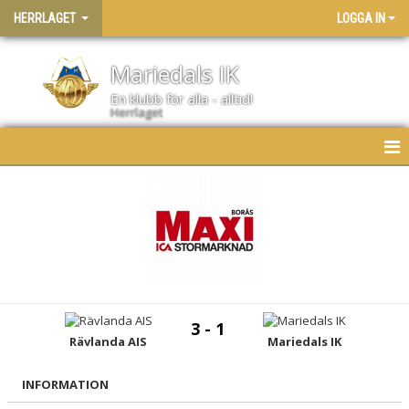
HERRLAGET
LOGGA IN
Mariedals IK
En klubb för alla - alltid!
Herrlaget
HEM
NYHETER
KALENDER
MATCHER
3 - 1
TRUPPEN
Rävlanda AIS
Mariedals IK
BILDGALLERI
INFORMATION