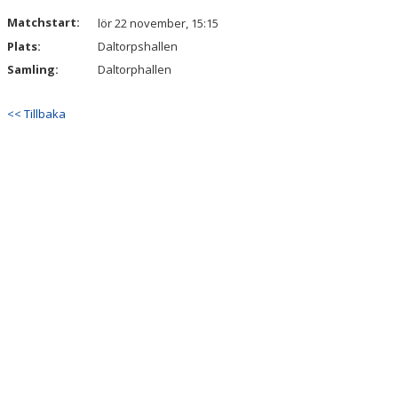
DOKUMENT
Matchstart:
lör 22 november, 15:15
Plats:
Daltorpshallen
KONTAKT
Samling:
Daltorphallen
<< Tillbaka