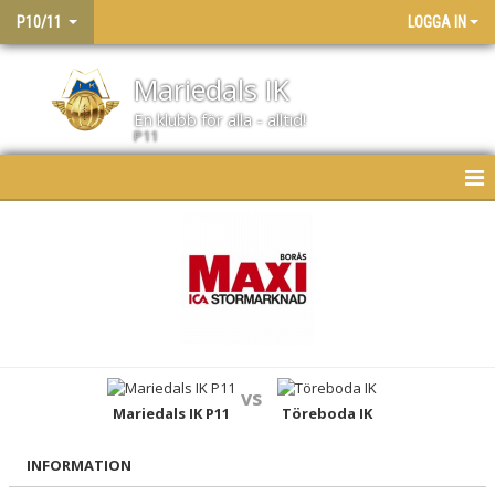
P10/11
LOGGA IN
Mariedals IK
En klubb för alla - alltid!
P11
HEM
NYHETER
KALENDER
MATCHER
vs
LAGET
Mariedals IK P11
Töreboda IK
BILDGALLERI
INFORMATION