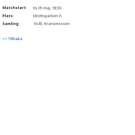
DOKUMENT
Matchstart:
tis 05 maj, 18:30
Plats:
Idrottsparken A
KONTAKT
Samling:
16:45, Kransmossen
<< Tillbaka