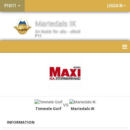
P10/11
LOGGA IN
Mariedals IK
En klubb för alla - alltid!
P11
HEM
NYHETER
KALENDER
MATCHER
vs
LAGET
Timmele Goif
Mariedals IK
BILDGALLERI
INFORMATION