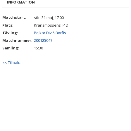
INFORMATION
DOKUMENT
KONTAKT
Matchstart:
sön 31 maj, 17:00
Plats:
Kransmossens IP D
Tävling:
Pojkar Div 5 Borås
Matchnummer:
200125047
Samling:
15:30
<< Tillbaka