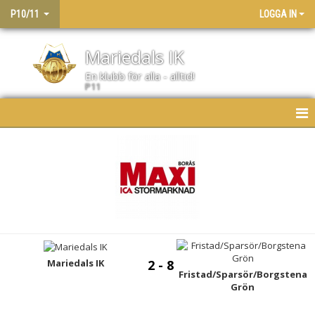
P10/11
LOGGA IN
Mariedals IK
En klubb för alla - alltid!
P11
HEM
NYHETER
KALENDER
MATCHER
LAGET
Mariedals IK
2 - 8
Fristad/Sparsör/Borgstena
Grön
BILDGALLERI