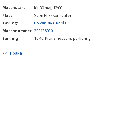
DOKUMENT
Matchstart:
lör 30 maj, 12:00
Plats:
Sven Erikssonsvallen
KONTAKT
Tävling:
Pojkar Div 6 Borås
Matchnummer:
200136030
Samling:
10:40, Kransmossens parkering
<< Tillbaka