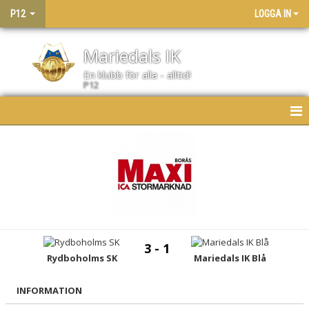
P12
LOGGA IN
Mariedals IK
En klubb för alla - alltid!
P12
HEM
NYHETER
KALENDER
MATCHER
3 - 1
LAGET
Rydboholms SK
Mariedals IK Blå
BILDGALLERI
INFORMATION