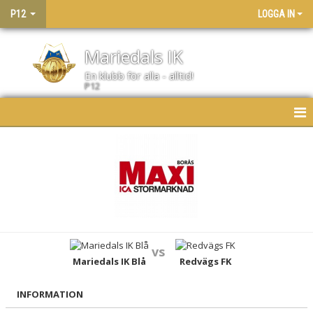
P12
LOGGA IN
Mariedals IK
En klubb för alla - alltid!
P12
HEM
NYHETER
KALENDER
MATCHER
vs
LAGET
Mariedals IK Blå
Redvägs FK
BILDGALLERI
INFORMATION