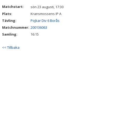
DOKUMENT
Matchstart:
sön 23 augusti, 17:30
Plats:
Kransmossens IP A
KONTAKT
Tävling:
Pojkar Div 6 Borås
Matchnummer:
200136063
Samling:
16:15
<< Tillbaka