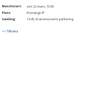
DOKUMENT
Matchstart:
sön 22 mars, 15:00
Plats:
Kronängs IP
KONTAKT
Samling:
13:45, Kransmossens parkering
<< Tillbaka