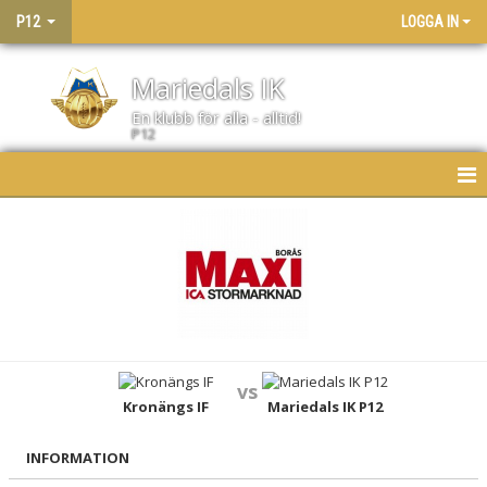
P12
LOGGA IN
Mariedals IK
En klubb för alla - alltid!
P12
HEM
NYHETER
KALENDER
MATCHER
vs
LAGET
Kronängs IF
Mariedals IK P12
BILDGALLERI
INFORMATION