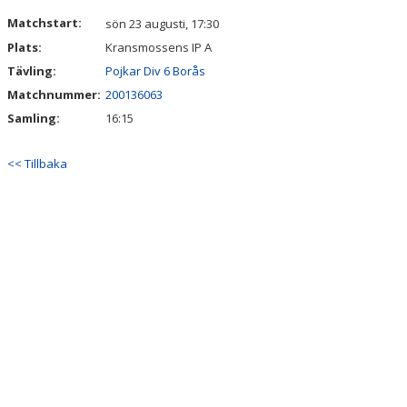
DOKUMENT
Matchstart:
sön 23 augusti, 17:30
Plats:
Kransmossens IP A
KONTAKT
Tävling:
Pojkar Div 6 Borås
Matchnummer:
200136063
Samling:
16:15
<< Tillbaka