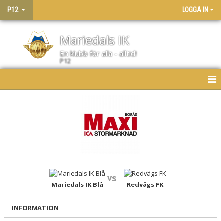
P12
LOGGA IN
Mariedals IK
En klubb för alla - alltid!
P12
HEM
NYHETER
KALENDER
MATCHER
vs
LAGET
Mariedals IK Blå
Redvägs FK
BILDGALLERI
INFORMATION