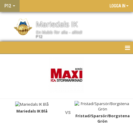
P12
LOGGA IN
Mariedals IK
En klubb för alla - alltid!
P12
HEM
NYHETER
KALENDER
MATCHER
LAGET
Mariedals IK Blå
vs
Fristad/Sparsör/Borgstena
Grön
BILDGALLERI