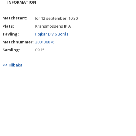
INFORMATION
DOKUMENT
KONTAKT
Matchstart:
lör 12 september, 10:30
Plats:
Kransmossens IP A
Tävling:
Pojkar Div 6 Borås
Matchnummer:
200136076
Samling:
09:15
<< Tillbaka