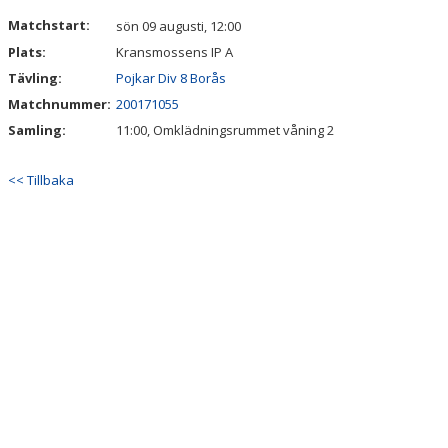
DOKUMENT
Matchstart:
sön 09 augusti, 12:00
Plats:
Kransmossens IP A
KONTAKT
Tävling:
Pojkar Div 8 Borås
Matchnummer:
200171055
Samling:
11:00, Omklädningsrummet våning 2
<< Tillbaka