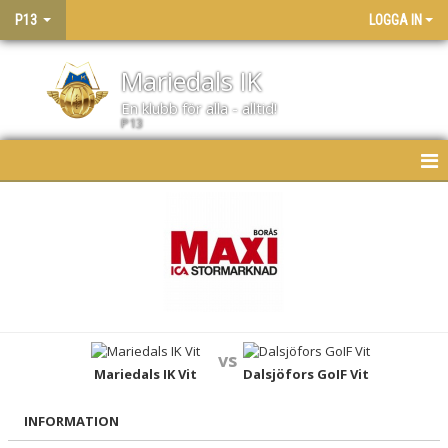
P13
LOGGA IN
Mariedals IK
En klubb för alla - alltid!
P13
HEM
NYHETER
KALENDER
MATCHER
vs
LAGET
Mariedals IK Vit
Dalsjöfors GoIF Vit
BILDGALLERI
INFORMATION