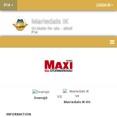
P14
LOGGA IN
Mariedals IK
En klubb för alla - alltid!
P14
HEM
NYHETER
KALENDER
MATCHER
vs
LAGET
Svansjö
Mariedals IK Vit
BILDGALLERI
INFORMATION