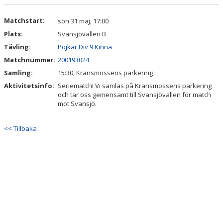
DOKUMENT
Matchstart:
sön 31 maj, 17:00
KONTAKT
Plats:
Svansjövallen B
Tävling:
Pojkar Div 9 Kinna
Matchnummer:
200193024
Samling:
15:30, Kransmossens parkering
Aktivitetsinfo:
Seriematch! Vi samlas på Kransmossens parkering
och tar oss gemensamt till Svansjövallen för match
mot Svansjö.
<< Tillbaka