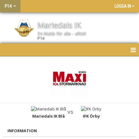
P14
LOGGA IN
Mariedals IK
En klubb för alla - alltid!
P14
HEM
NYHETER
KALENDER
MATCHER
vs
LAGET
Mariedals IK Blå
IFK Örby
BILDGALLERI
INFORMATION