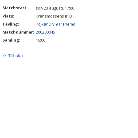
DOKUMENT
Matchstart:
sön 23 augusti, 17:00
Plats:
Kransmossens IP D
KONTAKT
Tävling:
Pojkar Div 9 Tranemo
Matchnummer:
200200045
Samling:
16:00
<< Tillbaka