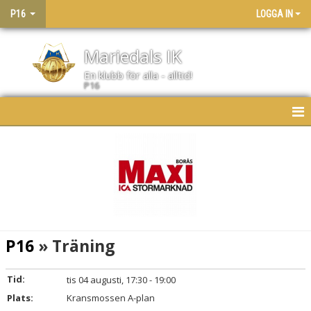
P16
LOGGA IN
Mariedals IK
En klubb för alla - alltid!
P16
HEM
NYHETER
KALENDER
MATCHER
P16
» Träning
LAGET
Tid:
tis 04 augusti, 17:30 - 19:00
BILDGALLERI
Plats:
Kransmossen A-plan