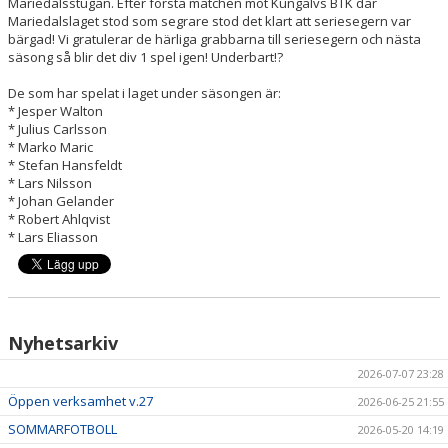
Mariedalsstugan. Efter första matchen mot Kungälvs BTK där
BASTU
Mariedalslaget stod som segrare stod det klart att seriesegern var
bärgad! Vi gratulerar de härliga grabbarna till seriesegern och nästa
KALENDER
säsong så blir det div 1 spel igen! Underbart!?
De som har spelat i laget under säsongen är:
* Jesper Walton
* Julius Carlsson
* Marko Maric
* Stefan Hansfeldt
* Lars Nilsson
* Johan Gelander
* Robert Ahlqvist
* Lars Eliasson
Nyhetsarkiv
2026-07-07 23:28
Öppen verksamhet v.27
2026-06-25 21:55
SOMMARFOTBOLL
2026-05-20 14:19