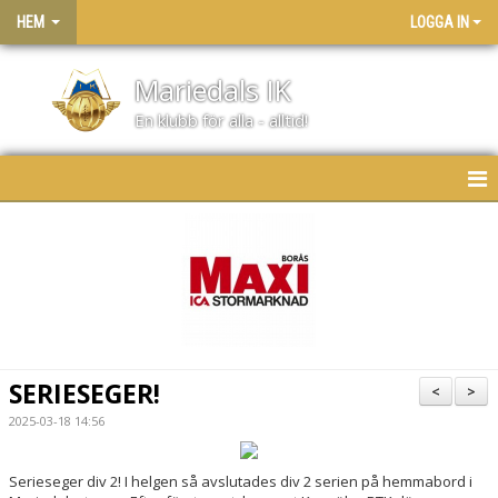
HEM
LOGGA IN
Mariedals IK
En klubb för alla - alltid!
HEM
NYHETER
KONTAKT
BLI MEDLEM
SERIESEGER!
<
>
VÅRT KLUBBHUS
2025-03-18 14:56
STORA LOPPISDAGEN
Serieseger div 2! I helgen så avslutades div 2 serien på hemmabord i