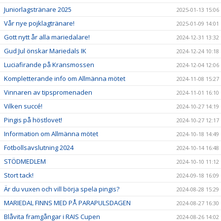
Juniorlagstränare 2025
2025-01-13 15:06
Vår nye pojklagtränare!
2025-01-09 14:01
Gott nytt år alla mariedalare!
2024-12-31 13:32
Gud Jul önskar Mariedals IK
2024-12-24 10:18
Luciafirande på Kransmossen
2024-12-04 12:06
Kompletterande info om Allmänna mötet
2024-11-08 15:27
Vinnaren av tipspromenaden
2024-11-01 16:10
Vilken succé!
2024-10-27 14:19
Pingis på höstlovet!
2024-10-27 12:17
Information om Allmänna mötet
2024-10-18 14:49
Fotbollsavslutning 2024
2024-10-14 16:48
STÖDMEDLEM
2024-10-10 11:12
Stort tack!
2024-09-18 16:09
Är du vuxen och vill börja spela pingis?
2024-08-28 15:29
MARIEDAL FINNS MED PÅ PARAPULSDAGEN
2024-08-27 16:30
Blåvita framgångar i RAIS Cupen
2024-08-26 14:02