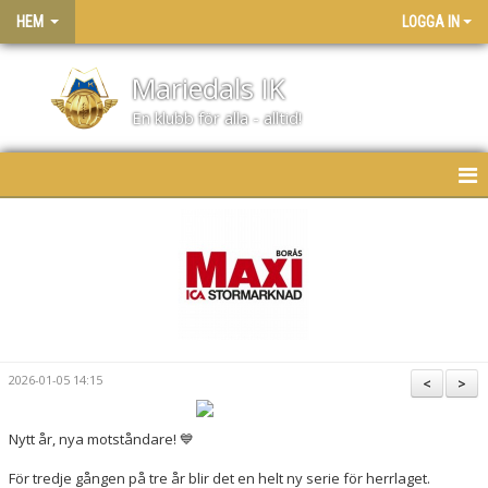
HEM
LOGGA IN
Mariedals IK
En klubb för alla - alltid!
HEM
NYHETER
KONTAKT
BLI MEDLEM
2026-01-05 14:15
<
>
VÅRT KLUBBHUS
Nytt år, nya motståndare! 💙
STORA LOPPISDAGEN
För tredje gången på tre år blir det en helt ny serie för herrlaget.