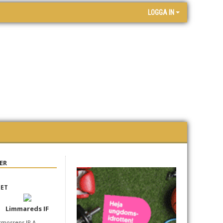
LOGGA IN
ER
GET
Limmareds IF
smossens IP A