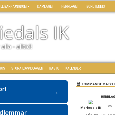
OLL BARN/UNGDOM
DAMLAGET
HERRLAGET
BORDTENNIS
edals IK
alla - alltid!
HUS
STORA LOPPISDAGEN
BASTU
KALENDER
KOMMANDE MATCH
or!
→
HERRLA
vs
Mariedals IK
edlemmar
Mån 10/8 19:30, Kran