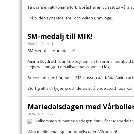
Ta chansen att komma förbi Boråshallen och stötta våra spe
(På bilden syns Noel Trell och Wilton Linnvinge).
SM-medalj till MIK!
2026-04-27 14:41
SM-Medalj till Mariedals IK!
Amina Seydi och Idun Luo tog hem en fin bronsmedalj vid Lag
tjejerna som gjort det tillsammans som ett lag.
Bronsmedaljen bärjades i F12-klassen där båda Amina och 
Stort grattis till tjejerna och deras strålande coach Lisa Ka
Mariedalsdagen med Vårbolle
2026-04-09 13:27
Välkommen till Mariedalsdagen där vi firar Mariedals 
Våra medlemmar spelar fotbollscupen Vårbollen!