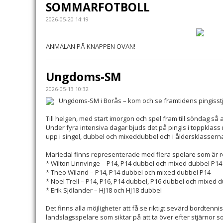
SOMMARFOTBOLL
2026-05-20 14:19
ANMÄLAN PÅ KNAPPEN OVAN!
Ungdoms-SM
2026-05-13 10:32
Ungdoms-SM i Borås – kom och se framtidens pingisst
Till helgen, med start imorgon och spel fram till söndag s
Under fyra intensiva dagar bjuds det på pingis i toppklas
upp i singel, dubbel och mixeddubbel och i åldersklasserna
Mariedal finns representerade med flera spelare som är red
* Wilton Linnvinge – P14, P14 dubbel och mixed dubbel P14
* Theo Wiland – P14, P14 dubbel och mixed dubbel P14
* Noel Trell – P14, P16, P14 dubbel, P16 dubbel och mixed 
* Erik Sjölander – HJ18 och HJ18 dubbel
Det finns alla möjligheter att få se riktigt sevärd bordtenn
landslagsspelare som siktar på att ta över efter stjärnor