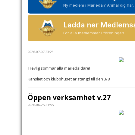
Ny medlem i Mariedal? Anmäl dig här.
Ladda ner Medlems
För alla medlemmar i föreningen
2026-07-07 23:28
Trevlig sommar alla mariedaldare!
Kansliet och klubbhuset är stängd till den 3/8
Öppen verksamhet v.27
2026-06-25 21:55