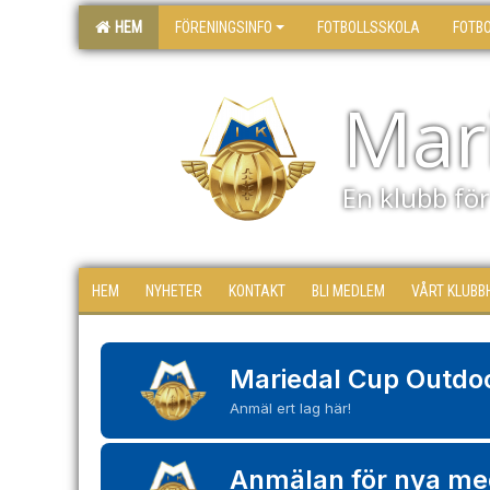
HEM
FÖRENINGSINFO
FOTBOLLSSKOLA
FOTB
Mari
En klubb för 
HEM
NYHETER
KONTAKT
BLI MEDLEM
VÅRT KLUBB
Mariedal Cup Outdo
Anmäl ert lag här!
Anmälan för nya m