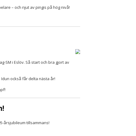
lare – och njut av pingis på hög nivå!
-SM i Eslöv. Så start och bra gjort av
Idun också får delta nästa år!
mpf!
n!
95-årsjubileum tillsammans!