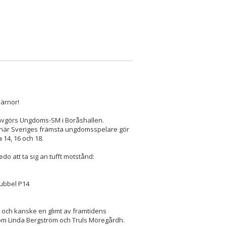
järnor!
å avgörs Ungdoms-SM i Boråshallen.
s när Sveriges främsta ungdomsspelare gör
 14, 16 och 18.
o att ta sig an tufft motstånd:
dubbel P14
is och kanske en glimt av framtidens
 som Linda Bergström och Truls Möregårdh.