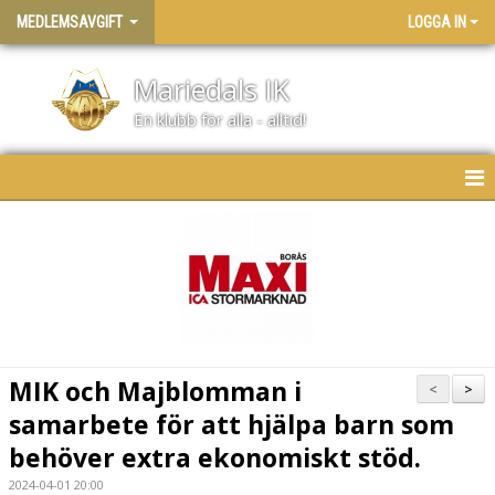
MEDLEMSAVGIFT
LOGGA IN
Mariedals IK
En klubb för alla - alltid!
HEM
NYHETER
MIK och Majblomman i
<
>
samarbete för att hjälpa barn som
behöver extra ekonomiskt stöd.
2024-04-01 20:00