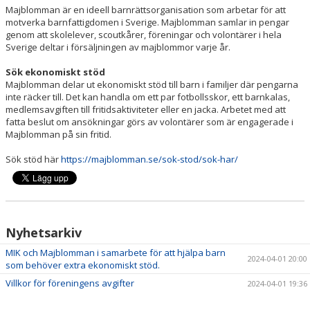
Majblomman är en ideell barnrättsorganisation som arbetar för att
motverka barnfattigdomen i Sverige. Majblomman samlar in pengar
genom att skolelever, scoutkårer, föreningar och volontärer i hela
Sverige deltar i försäljningen av majblommor varje år.
Sök ekonomiskt stöd
Majblomman delar ut ekonomiskt stöd till barn i familjer där pengarna
inte räcker till. Det kan handla om ett par fotbollsskor, ett barnkalas,
medlemsavgiften till fritidsaktiviteter eller en jacka. Arbetet med att
fatta beslut om ansökningar görs av volontärer som är engagerade i
Majblomman på sin fritid.
Sök stöd här
https://majblomman.se/sok-stod/sok-har/
Nyhetsarkiv
MIK och Majblomman i samarbete för att hjälpa barn
2024-04-01 20:00
som behöver extra ekonomiskt stöd.
Villkor för föreningens avgifter
2024-04-01 19:36