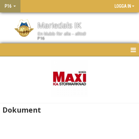
P16
LOGGA IN
Mariedals IK
En klubb för alla - alltid!
P16
HEM
NYHETER
KALENDER
MATCHER
Dokument
LAGET
BILDGALLERI