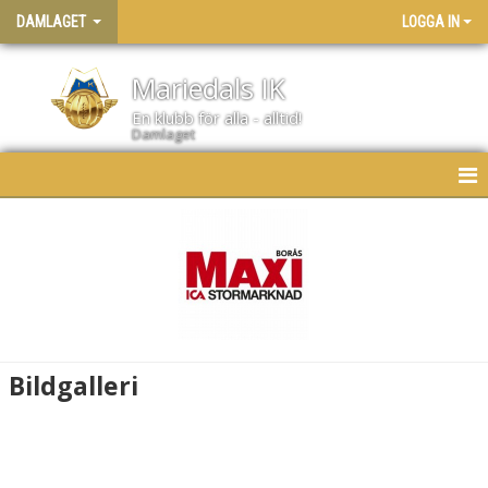
DAMLAGET
LOGGA IN
Mariedals IK
En klubb för alla - alltid!
Damlaget
HEM
NYHETER
KALENDER
MATCHER
Bildgalleri
BILDGALLERI
DOKUMENT