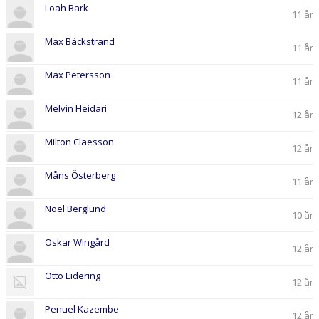
Loah Bark
11 år
Max Bäckstrand
11 år
Max Petersson
11 år
Melvin Heidari
12 år
Milton Claesson
12 år
Måns Österberg
11 år
Noel Berglund
10 år
Oskar Wingård
12 år
Otto Eidering
12 år
Penuel Kazembe
12 år