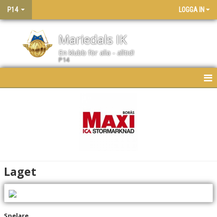
P14
LOGGA IN
Mariedals IK
En klubb för alla - alltid!
P14
HEM
NYHETER
KALENDER
MATCHER
Laget
LAGET
BILDGALLERI
Spelare