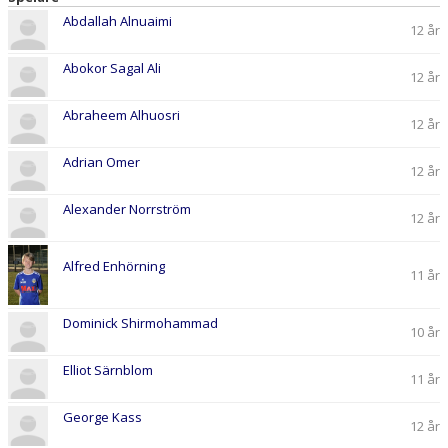
DOKUMENT
Abdallah Alnuaimi
12 år
KONTAKT
Abokor Sagal Ali
12 år
Abraheem Alhuosri
12 år
Adrian Omer
12 år
Alexander Norrström
12 år
Alfred Enhörning
11 år
Dominick Shirmohammad
10 år
Elliot Särnblom
11 år
George Kass
12 år