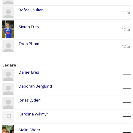
Rafael Joulian
11 år
Sixten Eres
12 år
Theo Pham
12 år
Ledare
Daniel Eres
Deborah Berglund
Jonas Lyden
Karolina Wikmyr
Malin Söder