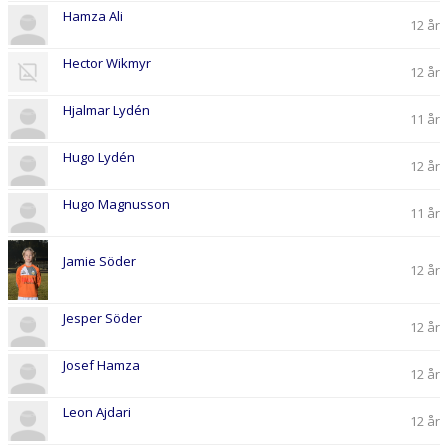
Hamza Ali
12 år
Hector Wikmyr
12 år
Hjalmar Lydén
11 år
Hugo Lydén
12 år
Hugo Magnusson
11 år
Jamie Söder
12 år
Jesper Söder
12 år
Josef Hamza
12 år
Leon Ajdari
12 år