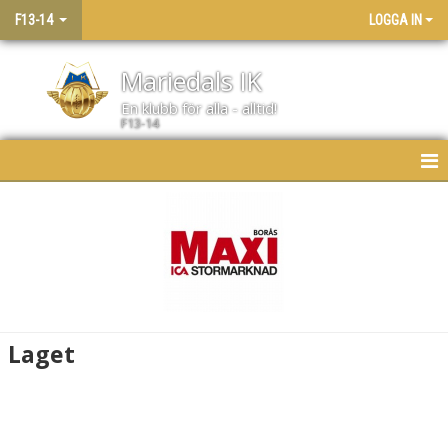
F13-14
LOGGA IN
Mariedals IK
En klubb för alla - alltid!
F13-14
HEM
NYHETER
KALENDER
MATCHER
Laget
LAGET
BILDGALLERI