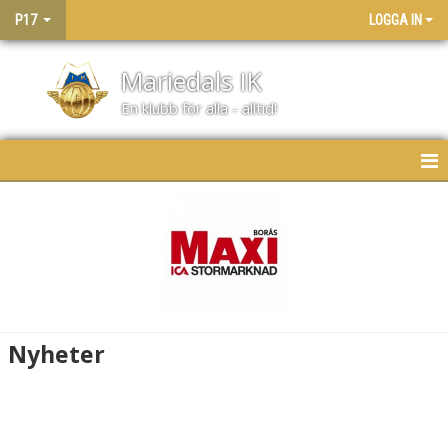
P17
LOGGA IN
Mariedals IK
En klubb för alla - alltid!
HEM
NYHETER
KALENDER
MATCHER
Nyheter
TRUPPEN
BILDGALLERI