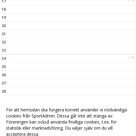
17
18
19
20
21
22
23
v.35
24
25
26
27
28
29
30
För att hemsidan ska fungera korrekt använder vi nödvändiga
v.36
31
cookies från SportAdmin. Dessa går inte att stänga av.
Föreningen kan också använda frivilliga cookies, t.ex. för
statistik eller marknadsföring. Du väljer själv om du vill
acceptera dessa.