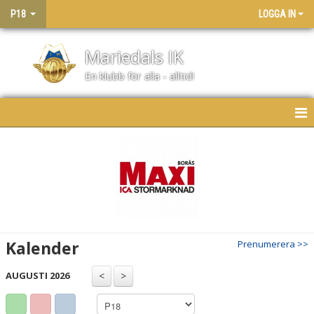
P18
LOGGA IN
Mariedals IK
En klubb för alla - alltid!
HEM
NYHETER
KALENDER
MATCHER
Kalender
Prenumerera >>
TRUPPEN
AUGUSTI 2026
BILDGALLERI