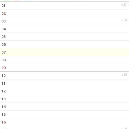
DOKUMENT
v.31
01
02
KONTAKT
v.32
03
04
05
06
07
08
09
v.33
10
11
12
13
14
15
16
v.34