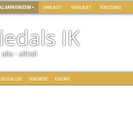
OLL BARN/UNGDOM
DAMLAGET
HERRLAGET
BORDTENNIS
edals IK
alla - alltid!
BILDGALLERI
DOKUMENT
KONTAKT