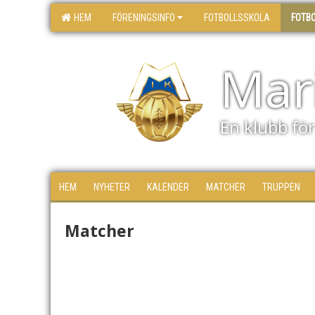
HEM
FÖRENINGSINFO
FOTBOLLSSKOLA
FOTB
Mari
En klubb för 
HEM
NYHETER
KALENDER
MATCHER
TRUPPEN
Matcher