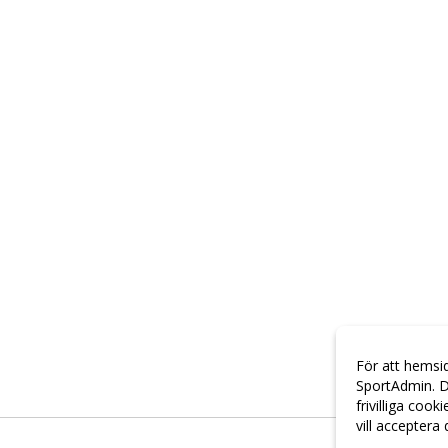
För att hemsi
SportAdmin. D
frivilliga cook
vill acceptera